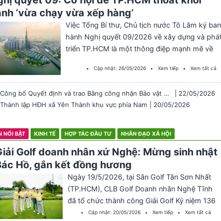
hị quyết 09: Cơ hội để TP.HCM thoát khỏi
nh ‘vừa chạy vừa xếp hàng’
Việc Tổng Bí thư, Chủ tịch nước Tô Lâm ký ban
hành Nghị quyết 09/2026 về xây dựng và phá
triển TP.HCM là một thông điệp mạnh mẽ về
một cuộc dịch chuyển lớn. Không còn là nhữn
Cập nhật:
26/05/2026
Xem tiếp
Xem tất cả
mảnh vá cơ chế mang tính tình huống, văn bả
chiến lược này đang đặt nền móng… Continue
Công bố Quyết định và trao Bằng công nhận Bảo vật Quốc gia đối với bia Ma Nhai
| 22/05/2026
reading Nghị quyết 09: Cơ hội để TP.HCM tho
Thành lập HĐH xã Yên Thành khu vực phía Nam
| 20/05/2026
khỏi cảnh ‘vừa chạy vừa xếp hàng’
N NỔI BẬT
KINH TẾ
HỢP TÁC ĐẦU TƯ
NHÂN ĐẠO XÃ HỘI
Giải Golf doanh nhân xứ Nghệ: Mừng sinh nhật
Bác Hồ, gắn kết đồng hương
Ngày 19/5/2026, tại Sân Golf Tân Sơn Nhất
(TP.HCM), CLB Golf Doanh nhân Nghệ Tĩnh
đã tổ chức thành công Giải Golf Kỷ niệm 136
năm Ngày sinh Chủ tịch Hồ Chí Minh
Cập nhật:
20/05/2026
Xem tiếp
Xem tất cả