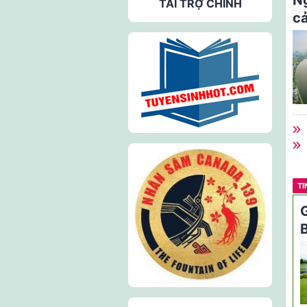
Ng
TÀI TRỢ CHÍNH
cả
TI