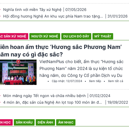
(19/5/1890 – 19/5/2026), thu hút hơn 240
golfer là doanh nhân, khách mời cùng đại diện
Nghĩa tình với miền Tây xứ Nghệ
| 07/05/2026
nhiều câu lạc bộ golf khu… Continue reading
Hội đồng hương Nghệ An khu vực phía Nam trao tặng 500 triệu đồng Quỹ vì người nghèo tỉnh Nghệ An
| 31/01/2026
Giải Golf doanh nhân xứ Nghệ: Mừng sinh
nhật Bác Hồ, gắn kết đồng hương
C SẢN XỨ NGHỆ
NGƯỜI XỨ NGHỆ
DU LỊCH ĐÓ ĐÂY
MỸ THUẬT
Liên hoan ẩm thực ‘Hương sắc Phương Nam’
năm nay có gì đặc sắc?
VietNamPlus cho biết, ẩm thực “Hương sắc
Phương Nam” năm 2024 là sự kiện tổ chức
hằng năm, do Công ty Cổ phần Dịch vụ Du
Cập nhật:
12/07/2024
Xem tiếp
Xem tất cả
lịch Phú Thọ và Công viên Văn hóa Đầm Sen
phối hợp cùng các đơn vị doanh nghiệp tổ
Món măng ngày Tết ngon và chữa nhiều bệnh
| 01/02/2024
chức, tại Công viên Văn hóa Đầm Sen, quận
4 món ăn, đặc sản của Nghệ An lọt top 100 món ăn đặc sản, quà tặng Việt Nam
| 19/09/2022
11,… Continue reading Liên hoan ẩm thực
‘Hương sắc Phương Nam’ năm nay có gì đặc
sắc?
ĂN HỌC
SÂN KHẤU
ĐIỆN ẢNH
ÂM NHẠC