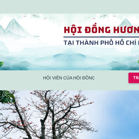
HỘI VIÊN CỦA HỘI ĐỒNG HƯƠNG NGHỆ AN TẠI
TR