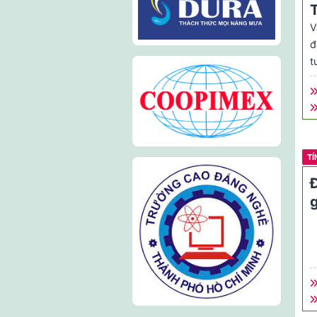
V
đ
t
t
r
T
g