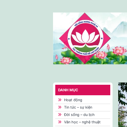
Skip
to
content
DANH MỤC
Hoạt động
Tin tức – sự kiện
Đời sống – du lịch
Văn học – nghệ thuật