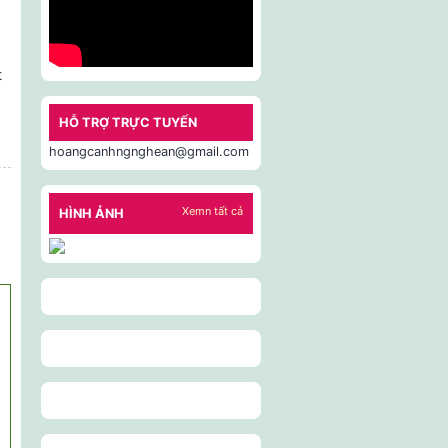
t
g
HỖ TRỢ TRỰC TUYẾN
n
hoangcanhngnghean@gmail.com
át
Xemn tất cả
HÌNH ẢNH