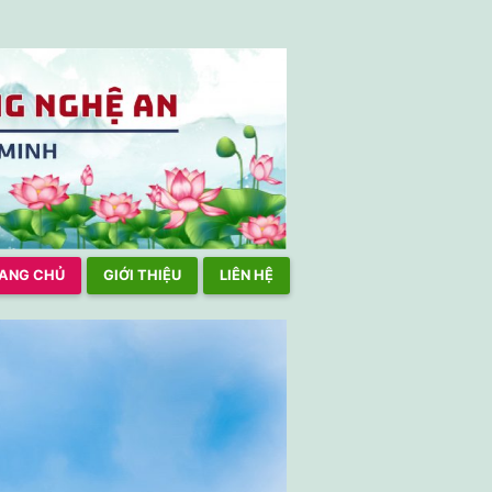
 TPHCM TÍCH CỰC THAM GIA HOẠT ĐỘNG NƠI CƯ NGỤ, CHẤP HÀ
ANG CHỦ
GIỚI THIỆU
LIÊN HỆ