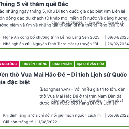
Tháng 5 về thăm quê Bác
ào những ngày tháng 5, Khu Di tích quốc gia đặc biệt Kim Liên lại
ón đông đảo du khách từ khắp mọi miền đất nước về dâng hương,
Cập nhật:
26/05/2026
Xem tiếp
Xem tất cả
ưởng niệm và tìm về những giá trị giản dị mà thiêng liêng của Chủ
ịch Hồ Chí Minh. Không chỉ là hành trình tham quan,… Continue
Nghệ An công bố chương trình Lễ hội Làng Sen 2025 với nhiều hoạt động văn hóa, thể thao, du lịch đặc sắc
| 09/04/2025
eading Tháng 5 về thăm quê Bác
Nhà nghiên cứu Nguyễn Đình Tư ra mắt tự truyện “Đi qua trăm năm” ở tuổi 104
| 26/02/2024
ÍN NGƯỠNG
TRUYỀN THỐNG
DANH NHÂN
ĐỊA CHỈ VĂN HÓA
Đền thờ Vua Mai Hắc Đế – Di tích Lịch sử Quốc
ia đặc biệt
(Baonghean.vn) – Với nhiều giá trị to lớn, đền
thờ Vua Mai Hắc Đế ở thị trấn Nam Đàn đã
Cập nhật:
04/02/2023
Xem tiếp
Xem tất cả
được Nhà nước xếp hạng Di tích Lịch sử
Quốc gia đặc biệt. Theo Huy Thư – Báo Nghệ
Khi đình làng là ‘địa chỉ đỏ’ nối giữ mạch nguồn cách mạng
| 05/09/2022
An
Giữ hồn trống tế
| 11/08/2022