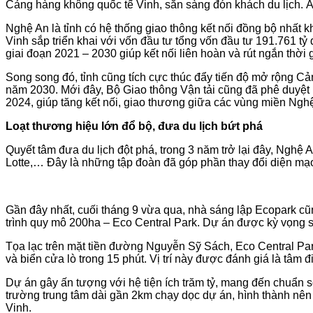
Cảng hàng không quốc tế Vinh, sẵn sàng đón khách du lịch. 
Nghệ An là tỉnh có hệ thống giao thông kết nối đồng bộ nhất
Vinh sắp triển khai với vốn đầu tư tổng vốn đầu tư 191.761 tỷ
giai đoạn 2021 – 2030 giúp kết nối liên hoàn và rút ngắn thờ
Song song đó, tỉnh cũng tích cực thúc đẩy tiến độ mở rộng Cản
năm 2030. Mới đây, Bộ Giao thông Vận tải cũng đã phê duyệt
2024, giúp tăng kết nối, giao thương giữa các vùng miền Ng
Loạt thương hiệu lớn đổ bộ, đưa du lịch bứt phá
Quyết tâm đưa du lịch đột phá, trong 3 năm trở lại đây, Nghệ A
Lotte,… Đây là những tập đoàn đã góp phần thay đổi diện mạ
Gần đây nhất, cuối tháng 9 vừa qua, nhà sáng lập Ecopark cũn
trình quy mô 200ha – Eco Central Park. Dự án được kỳ vọng s
Tọa lạc trên mặt tiền đường Nguyễn Sỹ Sách, Eco Central Park
và biển cửa lò trong 15 phút. Vị trí này được đánh giá là tâm đ
Dự án gây ấn tượng với hệ tiện ích trăm tỷ, mang đến chuẩn số
trường trung tâm dài gần 2km chạy dọc dự án, hình thành nên 
Vinh.