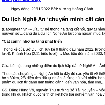
Ngày đăng:
29/11/2022
Bởi:
Vương Hoàng Cảnh
Du lịch Nghệ An ‘chuyển mình cất cán
(Baonghean.vn) – Đầu tư hệ thống hạ tầng kết nối, quy tụ hàng 
nguyên sơ…đang đưa du lịch Nghệ An bứt phá ngoạn mục, kỳ 
“Cất cánh” nhờ hạ tầng phát triển
Thống kê của Sở Du lịch, luỹ kế 9 tháng đầu năm 2022, lượng 
lượt), Khánh Hòa (2,11 triệu lượt),… Mục tiêu đến năm 2030, 
Cửa Lò một trong những điểm du lịch hấp dẫn ở Nghệ An. Ản
Theo các chuyên gia, Nghệ An hội tụ đầy đủ các yếu tố về thiên
hơn 80km, 2/3 diện tích đất tự nhiên là rừng núi với nhiều ha
phẩm du lịch từ danh lam thắng cảnh, đến văn hóa, tâm linh,…
GS. Đặng Hùng Võ, nguyên Thứ trưởng Bộ Tài Nguyên – Môi t
trong khi du khách quốc tế thích kết hợp trải nghiệm văn hóa 