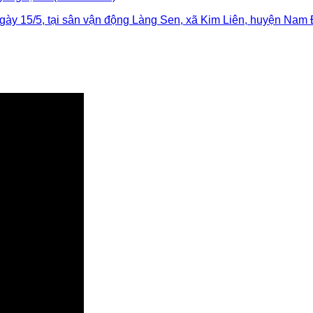
gày 15/5, tại sân vận động Làng Sen, xã Kim Liên, huyện Nam 