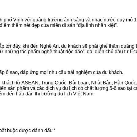
hành phố Vinh với quảng trường ánh sáng và nhạc nước quy mô
ểm thêm nét đẹp của miền di sản “địa linh nhân kiệt”.
ắp tới đây, khi đến Nghệ An, du khách sẽ phải ghé thăm quảng
ừ những tác phẩm nghệ thuật độc đáo”, đại diện chủ đầu tư E
ấp 6 sao, đáp ứng mọi nhu cầu trải nghiệm của du khách.
ồn khách từ ASEAN, Trung Quốc, Đài Loan, Nhật Bản, Hàn Quốc,
triển sản phẩm và các dịch vụ du lịch có chất lượng 5-6 sao tại
m đến hấp dẫn thị trường du lịch Việt Nam.
bắt buộc được đánh dấu
*