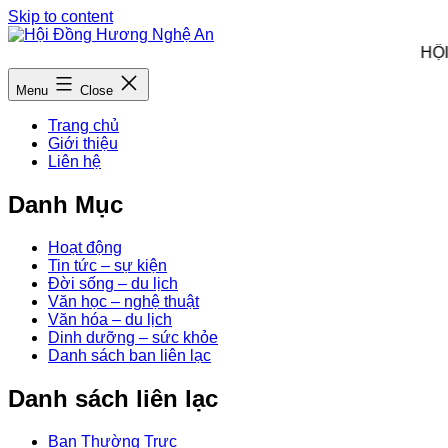
Skip to content
HỘI 
Menu
Close
Trang chủ
Giới thiệu
Liên hệ
Danh Mục
Hoạt động
Tin tức – sự kiện
Đời sống – du lịch
Văn học – nghệ thuật
Văn hóa – du lịch
Dinh dưỡng – sức khỏe
Danh sách ban liên lạc
Danh sách liên lạc
Ban Thường Trực