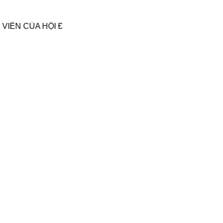
VIÊN CỦA HỘI ĐỒNG HƯƠNG NGHỆ AN TẠI TPHCM TÍCH 