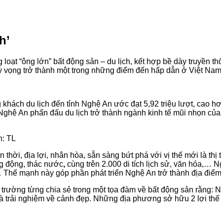
h’
loạt “ông lớn” bất động sản – du lịch, kết hợp bề dày truyền th
vọng trở thành một trong những điểm đến hấp dẫn ở Việt Nam
khách du lịch đến tỉnh Nghệ An ước đạt 5,92 triệu lượt, cao hơ
Nghệ An phấn đấu du lịch trở thành ngành kinh tế mũi nhọn của 
h: TL
 thời, địa lợi, nhân hòa, sẵn sàng bứt phá với vị thế mới là th
ng động, thác nước
,
cùng trên 2.000 di tích lịch sử, văn hóa,… 
 Thế mạnh này góp phần phát triển Nghệ An trở thành địa điểm d
rường từng chia sẻ trong một tọa đàm về bất động sản rằng: N
và trải nghiệm về cảnh đẹp. Những địa phương sở hữu 2 lợi thế 