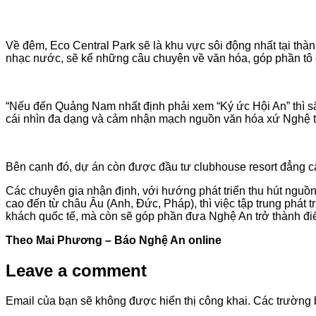
Về đêm, Eco Central Park sẽ là khu vực sôi động nhất tại t
nhạc nước, sẽ kể những câu chuyện về văn hóa, góp phần tô đi
“Nếu đến Quảng Nam nhất định phải xem “Ký ức Hội An” thì s
cái nhìn đa dạng và cảm nhận mạch nguồn văn hóa xứ Nghệ t
Bên cạnh đó, dự án còn được đầu tư clubhouse resort đẳng c
Các chuyên gia nhận định, với hướng phát triển thu hút ngu
cao đến từ châu Âu (Anh, Đức, Pháp), thì việc tập trung phát 
khách quốc tế, mà còn sẽ góp phần đưa Nghệ An trở thành điể
Theo Mai Phương – Báo Nghệ An online
Leave a comment
Email của bạn sẽ không được hiển thị công khai.
Các trường 