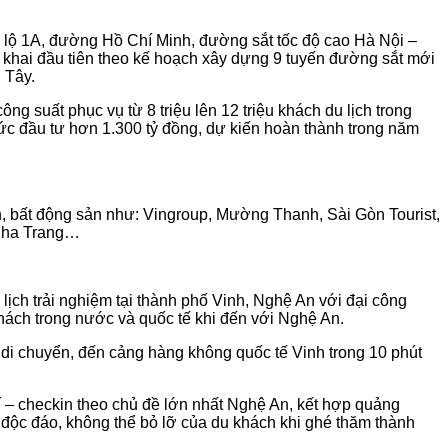
c lộ 1A, đường Hồ Chí Minh, đường sắt tốc độ cao Hà Nội –
ển khai đầu tiên theo kế hoạch xây dựng 9 tuyến đường sắt mới
 Tây.
g suất phục vụ từ 8 triệu lên 12 triệu khách du lịch trong
c đầu tư hơn 1.300 tỷ đồng, dự kiến hoàn thành trong năm
lịch, bất động sản như: Vingroup, Mường Thanh, Sài Gòn Tourist,
 Nha Trang…
ịch trải nghiệm tại thành phố Vinh, Nghệ An với đại công
hách trong nước và quốc tế khi đến với Nghệ An.
 di chuyển, đến cảng hàng không quốc tế Vinh trong 10 phút
rí – checkin theo chủ đề lớn nhất Nghệ An, kết hợp quảng
n độc đáo, không thể bỏ lỡ của du khách khi ghé thăm thành