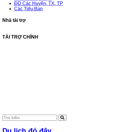
ĐD Các Huyện, TX, TP
Các Tiểu Ban
Nhà tài trợ
TÀI TRỢ CHÍNH
Du lịch đó đây