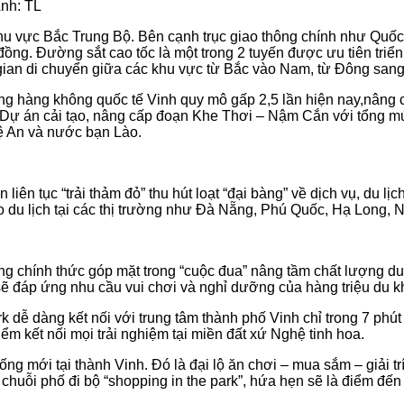
Ảnh: TL
 khu vực Bắc Trung Bộ. Bên cạnh trục giao thông chính như Quố
 đồng. Đường sắt cao tốc là một trong 2 tuyến được ưu tiên tri
i gian di chuyển giữa các khu vực từ Bắc vào Nam, từ Đông sang
g hàng không quốc tế Vinh quy mô gấp 2,5 lần hiện nay,nâng côn
 Dự án cải tạo, nâng cấp đoạn Khe Thơi – Nậm Cắn với tổng mứ
hệ An và nước bạn Lào.
n liên tục “trải thảm đỏ” thu hút loạt “đại bàng” về dịch vụ, du 
o du lịch tại các thị trường như Đà Nẵng, Phú Quốc, Hạ Long,
g chính thức góp mặt trong “cuộc đua” nâng tầm chất lượng du l
ẽ đáp ứng nhu cầu vui chơi và nghỉ dưỡng của hàng triệu du k
 dễ dàng kết nối với trung tâm thành phố Vinh chỉ trong 7 phút
iểm kết nối mọi trải nghiệm tại miền đất xứ Nghệ tinh hoa.
ng mới tại thành Vinh. Đó là đại lộ ăn chơi – mua sắm – giải t
chuỗi phố đi bộ “shopping in the park”, hứa hẹn sẽ là điểm đế