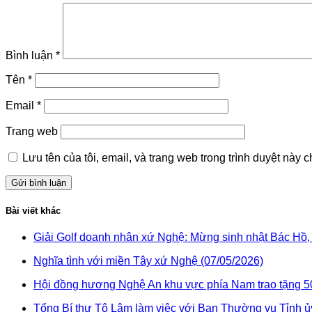
Bình luận
*
Tên
*
Email
*
Trang web
Lưu tên của tôi, email, và trang web trong trình duyệt này ch
Bài viết khác
Giải Golf doanh nhân xứ Nghệ: Mừng sinh nhật Bác Hồ,
Nghĩa tình với miền Tây xứ Nghệ (07/05/2026)
Hội đồng hương Nghệ An khu vực phía Nam trao tặng 50
Tổng Bí thư Tô Lâm làm việc với Ban Thường vụ Tỉnh ủ