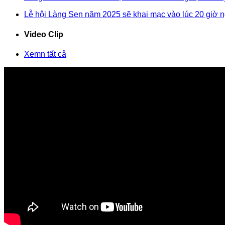
Lễ hội Làng Sen năm 2025 sẽ khai mạc vào lúc 20 giờ n
Video Clip
Xemn tất cả