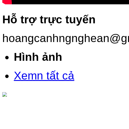
Hỗ trợ trực tuyến
hoangcanhngnghean@gm
Hình ảnh
Xemn tất cả