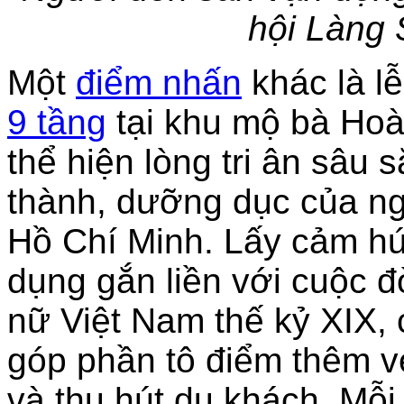
hội Làng
Một
điểm nhấn
khác là l
9 tầng
tại khu mộ bà Hoà
thể hiện lòng tri ân sâu 
thành, dưỡng dục của ng
Hồ Chí Minh. Lấy cảm hứ
dụng gắn liền với cuộc 
nữ Việt Nam thế kỷ XIX, 
góp phần tô điểm thêm v
và thu hút du khách. Mỗ