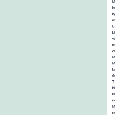
M
h
n
m
B
k
v
m
c
M
M
k
đ
T
b
k
n
M
n