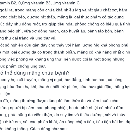
itamin B2, 0,6mg vitamin B3, 1mg vitamin C.
goài ra, trong măng còn chứa khá nhiều Mg và rất giàu chất xơ, hàm
ượng chất béo, đường rất thấp, măng là loại thực phẩm có tác dụng
húc đẩy nhu động ruột, trợ giúp tiêu hóa, phòng chống có hiệu quả tình
rạng béo phì, vữa xơ động mạch, cao huyết áp, bệnh táo bón, bệnh
ng thư đại tràng và ung thư vú.
ột số nghiên cứu gần đây cho thấy với hàm lượng Mg khá phong phú
à một loại đường đa có trong thành phần, măng có khả năng nhất định
rong việc phòng và kháng ung thư, nên được coi là một trong những
hực phẩm chống ung thư.
ó thể dùng măng chữa bệnh?
heo y học cổ truyền, măng vị ngọt, hơi đắng, tính hơi hàn, có công
ụng hóa đàm hạ khí, thanh nhiệt trừ phiền, tiêu thực giải độc, thông lợi
hị tiện.
o đó, măng thường được dùng để làm thức ăn và làm thuốc cho
hững người bị cảm mạo phong nhiệt, ho do phế nhiệt có nhiều đờm
àng, phù thũng do viêm thận, do suy tim và thiểu dưỡng, sởi và thủy
ậu ở trẻ em, sốt cao phiền khát, ăn uống chậm tiêu, tiểu tiện bất lợi, đạ
iện không thông. Cách dùng như sau: