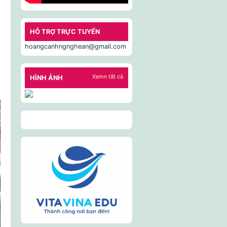
HỖ TRỢ TRỰC TUYẾN
hoangcanhngnghean@gmail.com
Xemn tất cả
HÌNH ẢNH