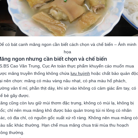
Để có bát canh măng ngon cần biết cách chọn và chế biến – Ảnh minh
họa
ăng ngon nhưng cần biết chọn và chế biến
S.BS Cao Văn Trung, Cục An toàn thực phẩm khuyến cáo muốn mua
ược măng truyền thống không chứa
lưu huỳnh
hoặc chất bảo quản độ
ại nên chọn: măng có màu vàng nâu nhạt, có pha màu hổ phách,
ường vân tỉ mỉ, phần thịt dày, khi sờ vào không có cảm giác ẩm tay, có
hể bẻ gãy được.
ăng cũng còn lưu giữ mùi thơm đặc trưng, không có mùi lạ, không bị
ốc; chỉ nên mua măng khô được bảo quản trong túi ni lông có nhãn
ác, có địa chỉ, có nguồn gốc xuất xứ rõ ràng. Không nên mua măng có
àu sắc khác thường. Hạn chế mua măng chua trái mùa thu hoạch
hông thường.