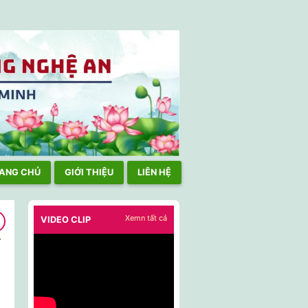
TPHCM TÍCH CỰC THAM GIA HOẠT ĐỘNG NƠI CƯ NGỤ, CHẤP HÀN
ANG CHỦ
GIỚI THIỆU
LIÊN HỆ
Xemn tất cả
VIDEO CLIP
h