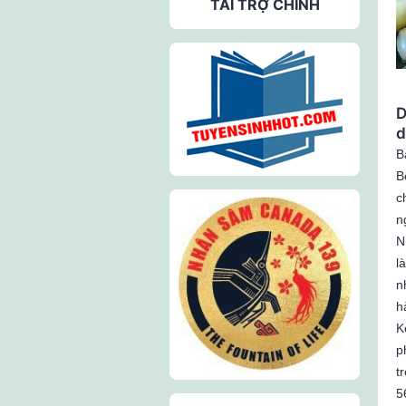
TÀI TRỢ CHÍNH
D
d
B
B
c
n
N
l
n
h
K
p
t
5