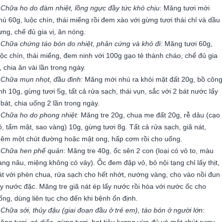
 Chữa ho do đàm nhiệt, lồng ngực đầy tức khó chịu
: Măng tươi mới
hú 60g, luộc chín, thái miếng rồi đem xào với gừng tươi thái chỉ và dầu
ừng, chế đủ gia vị, ăn nóng.
 Chữa chứng táo bón do nhiệt, phân cứng và khó đi:
Măng tươi 60g,
uộc chín, thái miếng, đem ninh với 100g gạo tẻ thành cháo, chế đủ gia
ị, chia ăn vài lần trong ngày.
 Chữa mụn nhọt, đầu đinh:
Măng mới nhú ra khỏi mặt đất 20g, bồ côn
nh 10g, gừng tươi 5g, tất cả rửa sạch, thái vụn, sắc với 2 bát nước lấy
 bát, chia uống 2 lần trong ngày.
 Chữa ho do phong nhiệt:
Măng tre 20g, chua me đất 20g, rễ dâu (cạo
ỏ, tẩm mật, sao vàng) 10g, gừng tươi 8g. Tất cả rửa sạch, giã nát,
hêm một chút đường hoặc mật ong, hấp cơm rồi cho uống.
 Chữa hen phế quản
: Măng tre 40g, ốc sên 2 con (loại có vỏ to, màu
àng nâu, miệng không có vảy). Ốc đem đập vỏ, bỏ nội tạng chỉ lấy thịt,
át với phèn chua, rửa sạch cho hết nhớt, nướng vàng, cho vào nồi đun
ấy nước đặc. Măng tre giã nát ép lấy nước rồi hòa với nước ốc cho
ống, dùng liên tục cho đến khi bệnh ổn định.
 Chữa sởi, thủy đậu (giai đoạn đầu ở trẻ em), táo bón ở người lớn
:
ăng tươi, cá diếc, gừng tươi, hạt tiêu lượng vừa đủ và một chút rượu