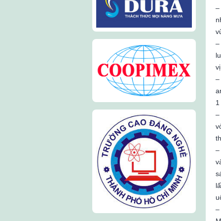
–
n
v
–
l
v
–
a
1
–
v
t
–
v
s
l
u
–
M