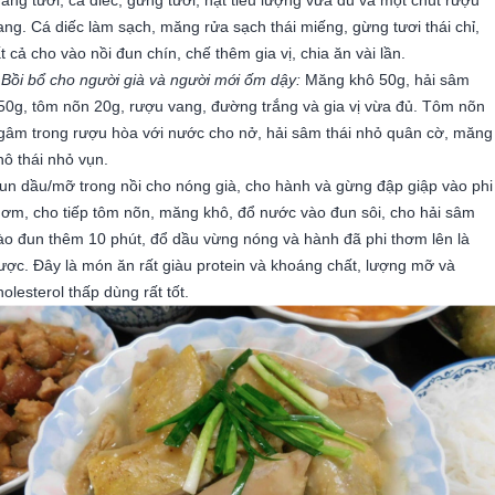
ang. Cá diếc làm sạch, măng rửa sạch thái miếng, gừng tươi thái chỉ,
ất cả cho vào nồi đun chín, chế thêm gia vị, chia ăn vài lần.
 Bồi bổ cho người già và người mới ốm dậy:
Măng khô 50g, hải sâm
50g, tôm nõn 20g, rượu vang, đường trắng và gia vị vừa đủ. Tôm nõn
gâm trong rượu hòa với nước cho nở, hải sâm thái nhỏ quân cờ, măng
hô thái nhỏ vụn.
un dầu/mỡ trong nồi cho nóng già, cho hành và gừng đập giập vào phi
hơm, cho tiếp tôm nõn, măng khô, đổ nước vào đun sôi, cho hải sâm
ào đun thêm 10 phút, đổ dầu vừng nóng và hành đã phi thơm lên là
ược. Đây là món ăn rất giàu protein và khoáng chất, lượng mỡ và
holesterol thấp dùng rất tốt.