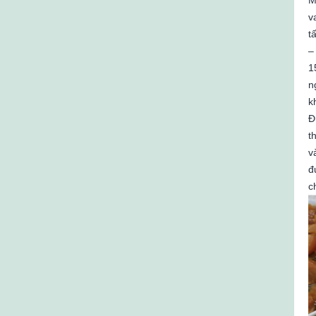
v
t
–
1
n
k
Đ
t
v
đ
c