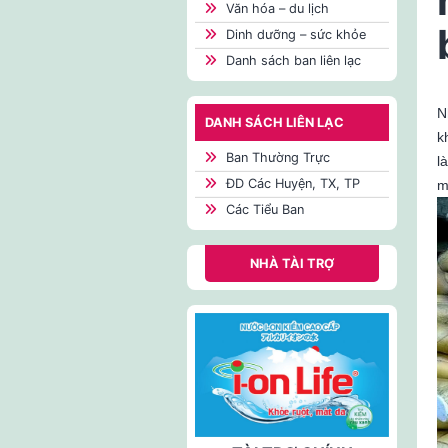
Văn hóa – du lịch
Dinh dưỡng – sức khỏe
Danh sách ban liên lạc
N
DANH SÁCH LIÊN LẠC
k
Ban Thường Trực
l
ĐD Các Huyện, TX, TP
m
Các Tiểu Ban
NHÀ TÀI TRỢ