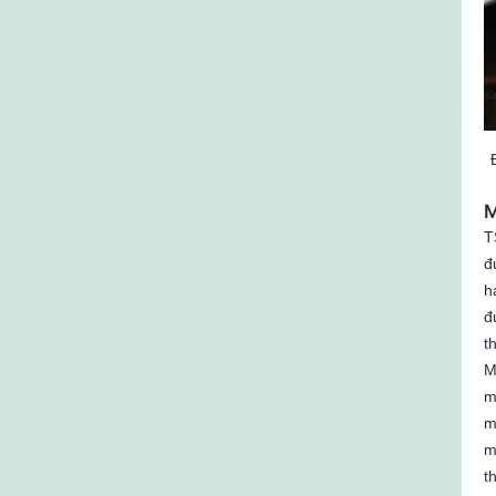
M
T
đ
h
đ
t
M
m
m
m
t