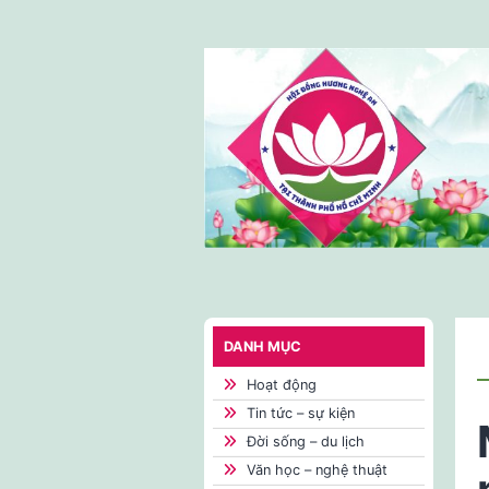
Skip
to
content
DANH MỤC
Hoạt động
Tin tức – sự kiện
Đời sống – du lịch
Văn học – nghệ thuật