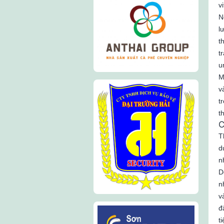
v
N
l
t
t
u
M
v
t
t
C
T
d
n
D
n
v
đ
t