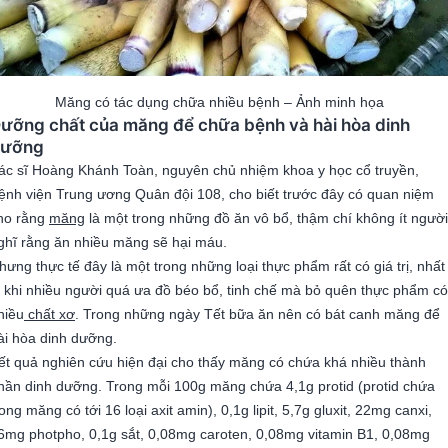
Măng có tác dụng chữa nhiều bệnh – Ảnh minh họa
ưỡng chất của măng để chữa bệnh và hài hòa dinh
ưỡng
ác sĩ Hoàng Khánh Toàn, nguyên chủ nhiệm khoa y học cổ truyền,
ệnh viện Trung ương Quân đội 108, cho biết trước đây có quan niệm
ho rằng
măng
là một trong những đồ ăn vô bổ, thậm chí không ít người
ghĩ rằng ăn nhiều măng sẽ hại máu.
hưng thực tế đây là một trong những loại thực phẩm rất có giá trị, nhất
à khi nhiều người quá ưa đồ béo bổ, tinh chế mà bỏ quên thực phẩm có
hiều
chất xơ
. Trong những ngày Tết bữa ăn nên có bát canh măng để
ài hòa dinh dưỡng.
ết quả nghiên cứu hiện đại cho thấy măng có chứa khá nhiều thành
hần dinh dưỡng. Trong mỗi 100g măng chứa 4,1g protid (protid chứa
rong măng có tới 16 loại axit amin), 0,1g lipit, 5,7g gluxit, 22mg canxi,
6mg photpho, 0,1g sắt, 0,08mg caroten, 0,08mg vitamin B1, 0,08mg