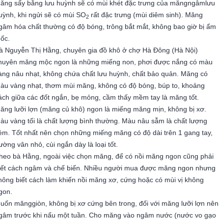
ăng sấy bằng lưu huỳnh sẽ có mùi khét đặc trưng của măngngâmlưu
uỳnh, khi ngửi sẽ có mùi SO
rất đặc trưng (mùi diêm sinh). Măng
2
gâm hóa chất thường có độ bóng, trông bắt mắt, không bao giờ bị ẩm
ốc.
à Nguyễn Thị Hằng, chuyên gia đồ khô ở chợ Hà Đông (Hà Nội)
huyên măng mộc ngon là những miếng non, phơi được nắng có màu
àng nâu nhạt, không chứa chất lưu huỳnh, chất bảo quản. Măng có
àu vàng nhạt, thơm mùi măng, không có độ bóng, búp to, khoảng
ách giữa các đốt ngắn, bẹ mỏng, cầm thấy mềm tay là măng tốt.
ăng lưỡi lợn (măng củ khô) ngon là miếng măng mịn, không bị xơ.
àu vàng tối là chất lượng bình thường. Màu nâu sẫm là chất lượng
ém. Tốt nhất nên chọn những miếng măng có độ dài trên 1 gang tay,
ường vân nhỏ, cùi ngắn dày là loại tốt.
heo bà Hằng, ngoài việc chọn măng, để có nồi măng ngon cũng phải
iết cách ngâm và chế biến. Nhiều người mua được măng ngon nhưng
hông biết cách làm khiến nồi măng xơ, cứng hoặc có mùi vị không
gon.
uốn mănggiòn, không bị xơ cứng bên trong, đối với măng lưỡi lợn nên
gâm trước khi nấu một tuần. Cho măng vào ngâm nước (nước vo gạo