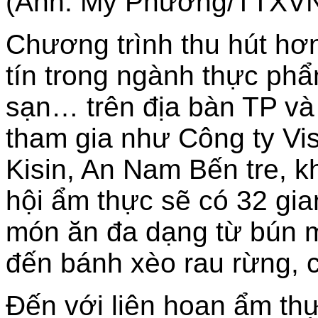
(Ảnh: Mỹ Phương/TTXV
Chương trình thu hút hơ
tín trong ngành thực ph
sạn… trên địa bàn TP và
tham gia như Công ty Vi
Kisin, An Nam Bến tre, k
hội ẩm thực sẽ có 32 gi
món ăn đa dạng từ bún 
đến bánh xèo rau rừng,
Đến với liên hoan ẩm th