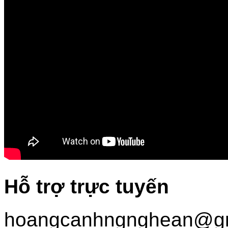
Hỗ trợ trực tuyến
hoangcanhngnghean@gm