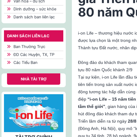
Văn hóa – du lịch
80 năm Q
Dinh dưỡng – sức khỏe
Danh sách ban liên lạc
i-on Life – thương hiệu nước 
DANH SÁCH LIÊN LẠC
được lựa chọn là một trong nh
Ban Thường Trực
Thành tựu Đất nước, nhân dịp
ĐD Các Huyện, TX, TP
Đông đảo du khách tham quan 
Các Tiểu Ban
tựu 80 năm Quốc khánh 2/9
Tại sự kiện, i-on Life lần đầu 
NHÀ TÀI TRỢ
tiên tiến trong sản xuất nước
động tương tác hấp dẫn cùng 
điệp
“i-on Life – 15 năm ti
tầm thế giới”
, gian hàng của 
hút đông đảo khách tham dự tr
Triển lãm diễn ra từ ngày
28/8
(Đông Anh, Hà Nội), quy mô “l
quy tụ 34 tỉnh, 28 bộ ngành, 
TÀI TRỢ CHÍNH