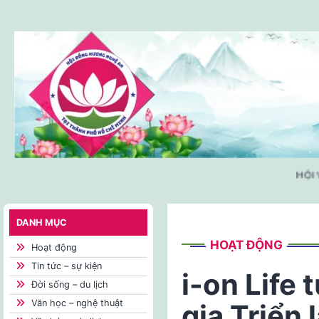
Skip
to
content
HỘI V
DANH MỤC
HOẠT ĐỘNG
Hoạt động
Tin tức – sự kiện
i-on Life 
Đời sống – du lịch
Văn học – nghệ thuật
gia Triển