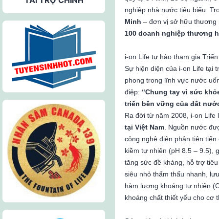
nghiệp nhà nước tiêu biểu. Tr
Minh
– đơn vị sở hữu thương h
100 doanh nghiệp thương hi
i-on Life tự hào tham gia Tr
Sự hiện diện của i-on Life tại 
phong trong lĩnh vực nước uốn
điệp:
“Chung tay vì sức khỏ
triển bền vững của đất nướ
Ra đời từ năm 2008, i-on Life 
tại Việt Nam
. Nguồn nước đượ
công nghệ điện phân tiên tiến
kiềm tự nhiên (pH 8.5 – 9.5), g
tăng sức đề kháng, hỗ trợ tiê
siêu nhỏ thẩm thấu nhanh, lưu
hàm lượng khoáng tự nhiên (C
khoáng chất thiết yếu cho cơ t