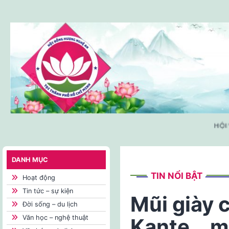
Skip
to
content
HỘI V
DANH MỤC
TIN NỔI BẬT
Hoạt động
Tin tức – sự kiện
Mũi giày 
Đời sống – du lịch
Văn học – nghệ thuật
Kante… m