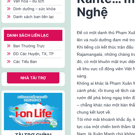
Văn hóa – du lịch
Nghệ
Dinh dưỡng – sức khỏe
Danh sách ban liên lạc
Để có một danh thủ Phạm Xuâ
DANH SÁCH LIÊN LẠC
lên và nuôi dưỡng đam mê tr
Ban Thường Trực
Khi tiếng còi kết thúc trận đấ
ĐD Các Huyện, TX, TP
Rajamangala, những chàng tra
đó, có một khuôn mặt trực diệ
Các Tiểu Ban
về khu vực cổ động viên Việt 
sáng.
NHÀ TÀI TRỢ
Không ai khác là Phạm Xuân M
cánh phải, rồi trung vệ lệch c
rướn để phá bóng ngay trên đ
– chẳng khác nào một bàn thắ
chung kết lượt về.
Tôi nhớ mãi khoảnh khắc ấy, k
lực của một chiến binh thầm 
Nam
, là Xuân Mạnh chứ không
TÀI TRỢ CHÍNH