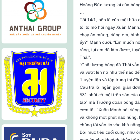
Hoàng Đức tương lai của bón
…
Tối 14/1, bên lề của một bữa
tôi tò mò hỏi ngay Xuân Mạnh.
chạy ăn mừng, riêng em, hình 
ấy?” Mạnh cười. “Em muốn nói 
rằng, tụi em đã làm được, tuy
Thái”.
“Chất lượng bóng đá Thái vẫn 
và vượt lên nó như thế nào để
“Luyện tập và tập trung thi đấu,
Câu trả lời ngắn gọn, giản đơn
531 phút có mặt trên sân của 
tập” mà Trưởng đoàn bóng đá 
cơm tối: “Xuân Mạnh nói riêng
và không một phút nao núng. N
chúng tôi vẫn tin vào khả năng
Bởi mục tiêu cuối cùng, như ô
nguyên như khoảnh khắc trên 