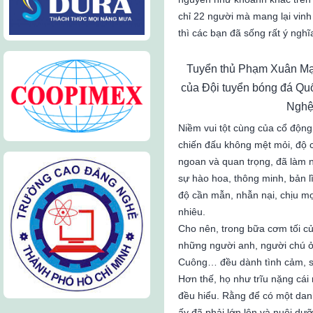
chỉ 22 người mà mang lại vin
thì các bạn đã sống rất ý nghĩa
Tuyển thủ Phạm Xuân Mạn
của Đội tuyển bóng đá Qu
Nghệ
Niềm vui tột cùng của cổ độn
chiến đấu không mệt mỏi, độ c
ngoan và quan trọng, đã làm 
sự hào hoa, thông minh, bản 
độ cần mẫn, nhẫn nại, chịu m
nhiêu.
Cho nên, trong bữa cơm tối c
những người anh, người chú 
Cuông… đều dành tình cảm, sự
Hơn thế, họ như trĩu nặng cái
đều hiểu. Rằng để có một da
ấy đã phải lớn lên và nuôi dư