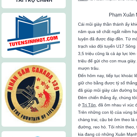
Phạm Xuân Mạ
Cái mũi giày thần thánh ấy kh
năm qua sẽ chất ngất niềm hạ
luyện đã được đáp đền. Từ một
trạch vào đội tuyển U17 Sông
3,5 triệu cũng là cả áp lực lớ
triệu để gửi cho con mua giày
mượn trâu.
Đến hôm nay, tiếp tục khoác l
giữ cho bằng được tỷ số thắ
đã giúp mũi giày cản đường b
Đêm chiến thắng ấy, chúng tôi
ở
Tri Tôn
, đã ôm nhau vì xúc 
Trên những con lộ của vùng b
chàng trai, cậu bé ôm theo lá
đường, reo hò. Tôi nhìn theo,
kia đang có những Xuân Mạnh