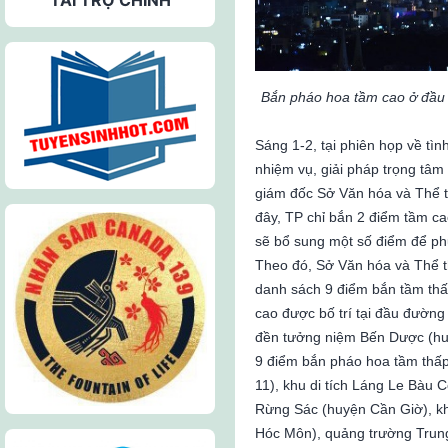
Bắn pháo hoa tầm cao ở đầ
Sáng 1-2, tại phiên họp về tình
nhiệm vụ, giải pháp trọng tâ
giám đốc Sở Văn hóa và Thể t
đây, TP chỉ bắn 2 điểm tầm ca
sẽ bổ sung một số điểm để ph
Theo đó, Sở Văn hóa và Thể t
danh sách 9 điểm bắn tầm thấ
cao được bố trí tại đầu đườn
đền tưởng niệm Bến Dược (hu
9 điểm bắn pháo hoa tầm thấp
11), khu di tích Láng Le Bàu
Rừng Sác (huyện Cần Giờ), khu
Hóc Môn), quảng trường Trun