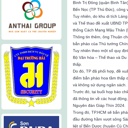
Bình Trị Đông (quận Bình Tân
Bến Nọc (TP Thủ Đức), công 
Tuy nhiên, do khu di tích Lá
và Thể thao đề xuất UBND TP
thống Cách Mạng Mậu Thân (h
Thông tin thêm, ông Thuận ch
bắn pháo của Thủ tướng Chín
Tuy nhiên theo một số quy đị
Bộ Văn hóa – Thể thao và Du 
thấp.
Do đó, TP đã phối hợp, đề xu
điểm bắn pháo hoa tầm thấp d
và không sử dụng ngân sách.
Trước đó, tại buổi họp báo c
đã thông tin về các hoạt động,
Nguyên đán Giáp Thìn 2024.
Trong đó, TP.HCM sẽ bắn pháo
đầu đường hầm vượt sông Sài
liệt sĩ Bến Dược (huyện Củ Chi