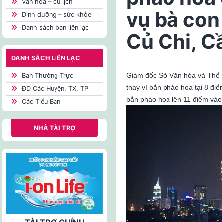
Văn hóa – du lịch
vụ bà con
Dinh dưỡng – sức khỏe
Danh sách ban liên lạc
Củ Chi, C
DANH SÁCH LIÊN LẠC
Giám đốc Sở Văn hóa và Thể 
Ban Thường Trực
thay vì bắn pháo hoa tại 8 đ
ĐD Các Huyện, TX, TP
bắn pháo hoa lên 11 điểm vào
Các Tiểu Ban
NHÀ TÀI TRỢ
TÀI TRỢ CHÍNH