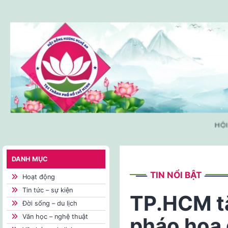
Skip
to
content
HỘI 
DANH MỤC
TIN NỔI BẬT
Hoạt động
Tin tức – sự kiện
TP.HCM t
Đời sống – du lịch
Văn học – nghệ thuật
pháo hoa 