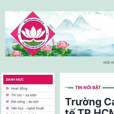
Skip
to
content
HỘI VIÊ
DANH MỤC
TIN NỔI BẬT
Hoạt động
Tin tức – sự kiện
Trường C
Đời sống – du lịch
Văn học – nghệ thuật
tế TP.HCM