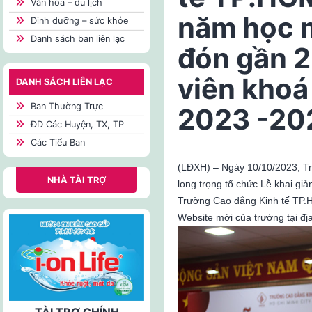
Văn hóa – du lịch
năm học 
Dinh dưỡng – sức khỏe
Danh sách ban liên lạc
đón gần 2
viên khoá
DANH SÁCH LIÊN LẠC
Ban Thường Trực
2023 -20
ĐD Các Huyện, TX, TP
Các Tiểu Ban
(LĐXH) – Ngày 10/10/2023, T
NHÀ TÀI TRỢ
long trọng tổ chức Lễ khai gi
Trường Cao đẳng Kinh tế TP.H
Website mới của trường tại địa
TÀI TRỢ CHÍNH