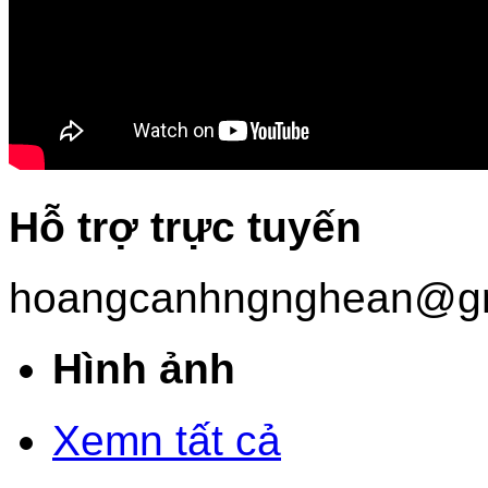
Hỗ trợ trực tuyến
hoangcanhngnghean@gm
Hình ảnh
Xemn tất cả