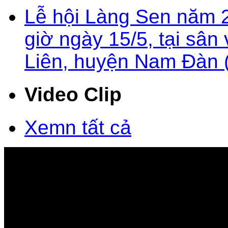
Lễ hội Làng Sen năm 2
giờ ngày 15/5, tại sâ
Liên, huyện Nam Đàn 
Video Clip
Xemn tất cả