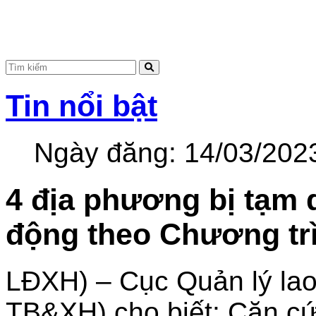
Tin nổi bật
Ngày đăng:
14/03/202
4 địa phương bị tạm 
động theo Chương tr
LĐXH) – Cục Quản lý la
TB&XH) cho biết: Căn cứ