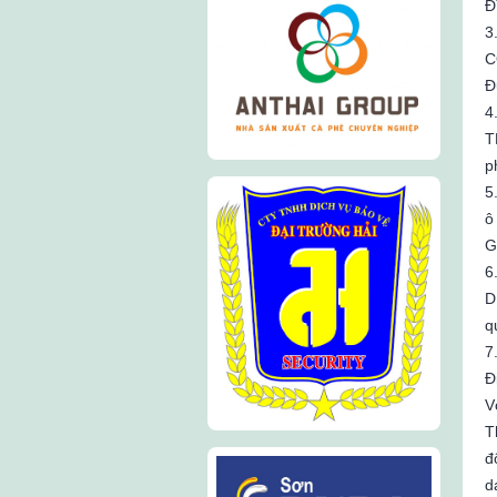
Đ
3
C
Đ
4
T
p
5
ô
G
6
D
q
7
Đ
V
T
đ
d