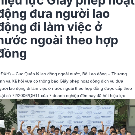
hiệu lực Giấy phép hoạt
động đưa người lao
động đi làm việc ở
nước ngoài theo hợp
đồng
LĐXH) – Cục Quản lý lao động ngoài nước, Bộ Lao động – Thương
inh và Xã hội vừa có thông báo Giấy phép hoạt động dịch vụ đưa
gười lao động đi làm việc ở nước ngoài theo hợp đồng được cấp theo
uật số 72/2006/QH11 của 7 doanh nghiệp đến nay đã hết hiệu lực.