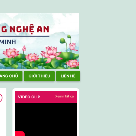
ẠI TPHCM TÍCH CỰC THAM GIA HOẠT ĐỘNG NƠI CƯ NGỤ, CHẤP 
ANG CHỦ
GIỚI THIỆU
LIÊN HỆ
Xemn tất cả
VIDEO CLIP
h