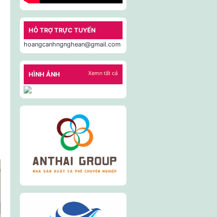
HỖ TRỢ TRỰC TUYẾN
hoangcanhngnghean@gmail.com
Xemn tất cả
HÌNH ẢNH