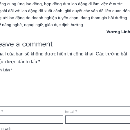
ồng cung ứng lao động, hợp đồng đưa lao động đi làm việc ở nước
goài đối với lao động đã xuất cảnh, giải quyết các vấn đề liên quan đến
gười lao động do doanh nghiệp tuyển chọn, đang tham gia bồi dưỡng
ỹ năng nghề, ngoại ngữ, giáo dục định hướng.
Vương Lin
eave a comment
ail của bạn sẽ không được hiển thị công khai.
Các trường bắt
ộc được đánh dấu
*
h luận
*
n
*
Email
*
ng web