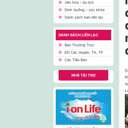
Văn hóa – du lịch
Dinh dưỡng – sức khỏe
Danh sách ban liên lạc
DANH SÁCH LIÊN LẠC
Ban Thường Trực
ĐD Các Huyện, TX, TP
Các Tiểu Ban
(
NHÀ TÀI TRỢ
b
n
L