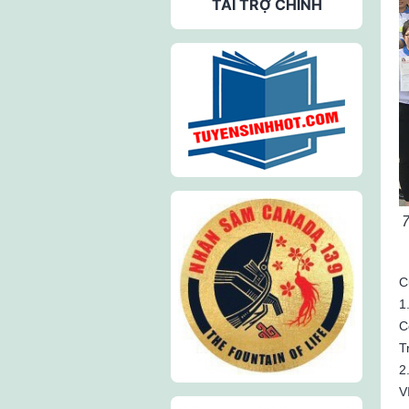
TÀI TRỢ CHÍNH
7
C
1
C
T
2
V