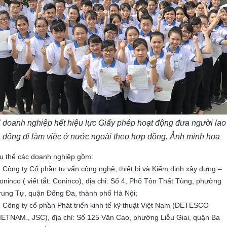
 doanh nghiệp hết hiệu lực Giấy phép hoạt động đưa người lao
động đi làm việc ở nước ngoài theo hợp đồng. Ảnh minh họa
ụ thể các doanh nghiệp gồm:
. Công ty Cổ phần tư vấn công nghệ, thiết bị và Kiểm định xây dựng –
oninco ( viết tắt: Coninco), địa chỉ: Số 4, Phố Tôn Thất Tùng, phường
rung Tự, quận Đống Đa, thành phố Hà Nội;
. Công ty cổ phần Phát triển kinh tế kỹ thuật Việt Nam (DETESCO
IETNAM., JSC), địa chỉ: Số 125 Văn Cao, phường Liễu Giai, quận Ba