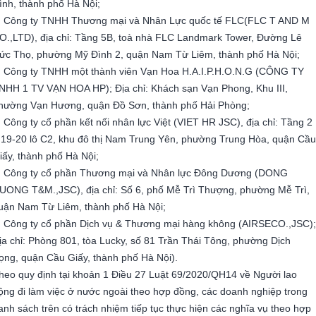
ình, thành phố Hà Nội;
. Công ty TNHH Thương mại và Nhân Lực quốc tế FLC(FLC T AND M
O.,LTD), địa chỉ: Tầng 5B, toà nhà FLC Landmark Tower, Đường Lê
ức Thọ, phường Mỹ Đình 2, quận Nam Từ Liêm, thành phố Hà Nội;
. Công ty TNHH một thành viên Vạn Hoa H.A.I.P.H.O.N.G (CÔNG TY
NHH 1 TV VẠN HOA HP); Địa chỉ: Khách sạn Vạn Phong, Khu III,
hường Vạn Hương, quận Đồ Sơn, thành phố Hải Phòng;
. Công ty cổ phần kết nối nhân lực Việt (VIET HR JSC), địa chỉ: Tầng 2
 19-20 lô C2, khu đô thị Nam Trung Yên, phường Trung Hòa, quận Cầu
iấy, thành phố Hà Nội;
. Công ty cổ phần Thương mại và Nhân lực Đông Dương (DONG
UONG T&M.,JSC), địa chỉ: Số 6, phố Mễ Trì Thượng, phường Mễ Trì,
uận Nam Từ Liêm, thành phố Hà Nội;
. Công ty cổ phần Dịch vụ & Thương mại hàng không (AIRSECO.,JSC);
ịa chỉ: Phòng 801, tòa Lucky, số 81 Trần Thái Tông, phường Dịch
ọng, quận Cầu Giấy, thành phố Hà Nội).
heo quy định tại khoản 1 Điều 27 Luật 69/2020/QH14 về Người lao
ộng đi làm việc ở nước ngoài theo hợp đồng, các doanh nghiệp trong
anh sách trên có trách nhiệm tiếp tục thực hiện các nghĩa vụ theo hợp