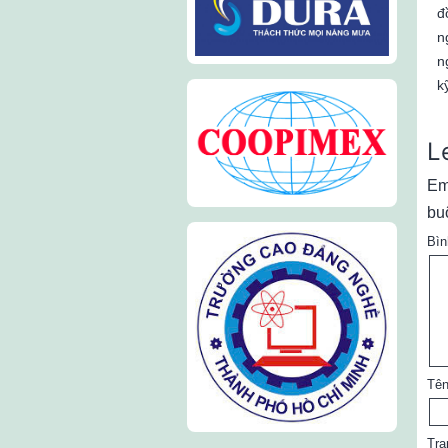
đ
n
n
k
L
Em
bu
Bìn
Tê
Tra