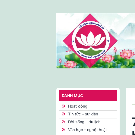
Skip
to
content
DANH MỤC
Hoạt động
Tin tức – sự kiện
Đời sống – du lịch
Văn học – nghệ thuật