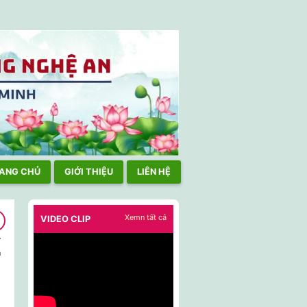
ỰC THAM GIA HOẠT ĐỘNG NƠI CƯ NGỤ, CHẤP HÀNH TỐT LUẬT P
ANG CHỦ
GIỚI THIỆU
LIÊN HỆ
Xemn tất cả
VIDEO CLIP
n