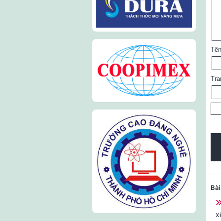
Tê
Tra
Bài
x