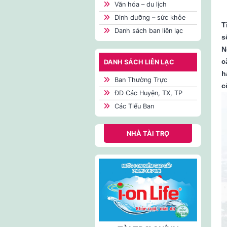
Văn hóa – du lịch
Dinh dưỡng – sức khỏe
T
Danh sách ban liên lạc
s
N
c
DANH SÁCH LIÊN LẠC
h
Ban Thường Trực
c
ĐD Các Huyện, TX, TP
Các Tiểu Ban
NHÀ TÀI TRỢ