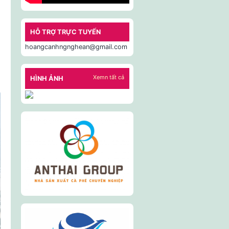
HỖ TRỢ TRỰC TUYẾN
hoangcanhngnghean@gmail.com
Xemn tất cả
HÌNH ẢNH