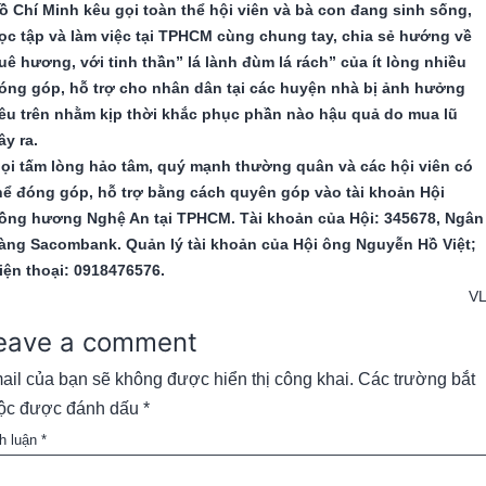
ồ Chí Minh kêu gọi toàn thể hội viên và bà con đang sinh sống,
ọc tập và làm việc tại TPHCM cùng chung tay, chia sẻ hướng về
uê hương, với tinh thần” lá lành đùm lá rách” của ít lòng nhiều
óng góp, hỗ trợ cho nhân dân tại các huyện nhà bị ảnh hưởng
êu trên nhằm kịp thời khắc phục phần nào hậu quả do mua lũ
ây ra.
ọi tấm lòng hảo tâm, quý mạnh thường quân và các hội viên có
hể đóng góp, hỗ trợ bằng cách quyên góp vào tài khoản Hội
ồng hương Nghệ An tại TPHCM. Tài khoản của Hội: 345678, Ngân
àng Sacombank. Quản lý tài khoản của Hội ông Nguyễn Hồ Việt;
iện thoại: 0918476576.
V
eave a comment
ail của bạn sẽ không được hiển thị công khai.
Các trường bắt
ộc được đánh dấu
*
h luận
*