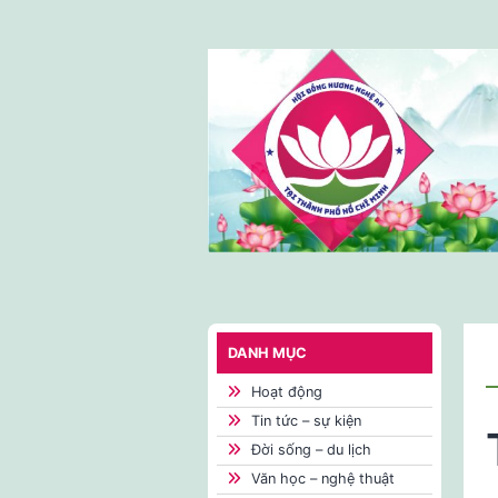
Skip
to
content
DANH MỤC
Hoạt động
Tin tức – sự kiện
Đời sống – du lịch
Văn học – nghệ thuật