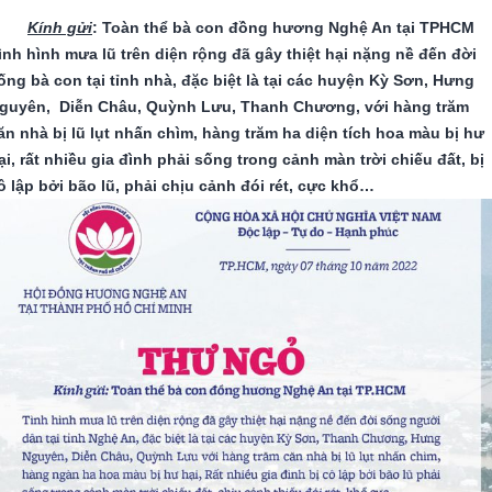
Kính gửi
: Toàn thể bà con đồng hương Nghệ An tại TPHCM
ình hình mưa lũ trên diện rộng đã gây thiệt hại nặng nề đến đời
ống bà con tại tỉnh nhà, đặc biệt là tại các huyện Kỳ Sơn, Hưng
guyên, Diễn Châu, Quỳnh Lưu, Thanh Chương, với hàng trăm
ăn nhà bị lũ lụt nhấn chìm, hàng trăm ha diện tích hoa màu bị hư
ại, rất nhiều gia đình phải sống trong cảnh màn trời chiếu đất, bị
ô lập bởi bão lũ, phải chịu cảnh đói rét, cực khổ…