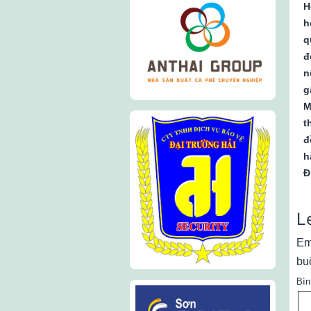
H
h
q
đ
n
g
M
t
đ
h
Đ
L
Em
bu
Bìn