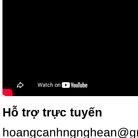
Hỗ trợ trực tuyến
hoangcanhngnghean@gm