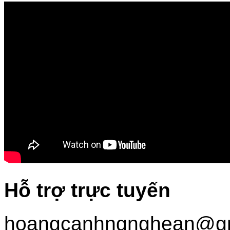
Hỗ trợ trực tuyến
hoangcanhngnghean@gm