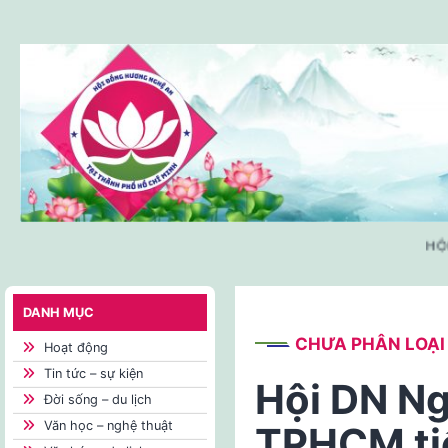
Skip
to
content
HỘI 
DANH MỤC
CHƯA PHÂN LOẠI
Hoạt động
Tin tức – sự kiện
Hội DN Ng
Đời sống – du lịch
Văn học – nghệ thuật
TPHCM ti