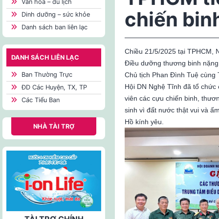
Văn hóa – du lịch
chiến bin
Dinh dưỡng – sức khỏe
Danh sách ban liên lạc
Chiều 21/5/2025 tại TPHCM, 
DANH SÁCH LIÊN LẠC
Điều dưỡng thương binh nặng 
Ban Thường Trực
Chủ tịch Phan Đình Tuệ cùng 
Hội DN Nghệ Tĩnh đã tổ chức 
ĐD Các Huyện, TX, TP
viên các cựu chiến binh, thươ
Các Tiểu Ban
sinh vì đất nước thật vui và 
Hồ kính yêu.
NHÀ TÀI TRỢ
TÀI TRỢ CHÍNH