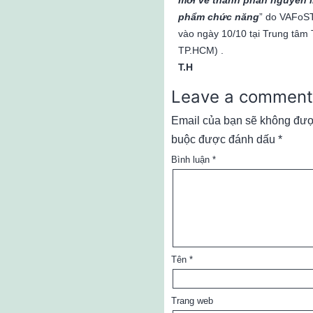
mới về thành phần nguyên l
phẩm chức năng
” do VAFoST
vào ngày 10/10 tại Trung tâm 
TP.HCM) .
T.H
Leave a comment
Email của bạn sẽ không được
buộc được đánh dấu
*
Bình luận
*
Tên
*
Trang web