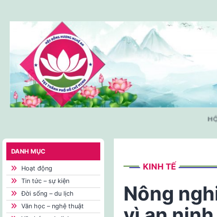
Skip
to
content
HỘI 
DANH MỤC
KINH TẾ
Hoạt động
Tin tức – sự kiện
Nông ngh
Đời sống – du lịch
Văn học – nghệ thuật
vì an nin