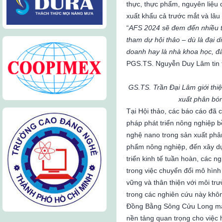
thực, thực phẩm, nguyên liệu 
xuất khẩu cả trước mắt và lâu 
“
AFS 2024 sẽ đem đến nhiều th
tham dự hội thảo – dù là đại 
doanh hay là nhà khoa học, đ
PGS.TS. Nguyễn Duy Lâm tin 
GS.TS. Trần Đại Lâm giới thi
xuất phân bón
Tại Hội thảo, các báo cáo đã c
pháp phát triển nông nghiệp 
nghệ nano trong sản xuất phân
phẩm nông nghiệp, đến xây dựn
triển kinh tế tuần hoàn, các n
trong việc chuyển đổi mô hìn
vững và thân thiện với môi tr
trong các nghiên cứu này không
Đồng Bằng Sông Cửu Long mà 
nền tảng quan trọng cho việc 