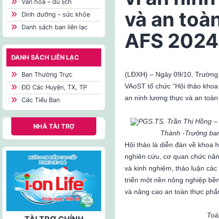
Văn hóa – du lịch
và an toà
Dinh dưỡng – sức khỏe
Danh sách ban liên lạc
AFS 2024
DANH SÁCH LIÊN LẠC
(LĐXH) – Ngày 09/10, Trường
Ban Thường Trực
VAoST tổ chức “Hội thảo khoa
ĐD Các Huyện, TX, TP
an ninh lương thực và an toà
Các Tiểu Ban
PGS.TS. Trần Thị Hồng –
NHÀ TÀI TRỢ
Thành -Trưởng ban 
Hội thảo là diễn đàn về khoa 
nghiên cứu, cơ quan chức năn
và kinh nghiệm, thảo luận các 
triển một nền nông nghiệp b
và nâng cao an toàn thực phẩ
Toà
TÀI TRỢ CHÍNH