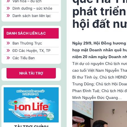
Văn hóa – du lịch
phát triển
Dinh dưỡng – sức khỏe
Danh sách ban liên lạc
hội đất n
DANH SÁCH LIÊN LẠC
Ngày 29/9, Hội Đồng hương 
Ban Thường Trực
họp mặt Doanh nhân quê hươ
ĐD Các Huyện, TX, TP
niệm 20 năm ngày Doanh nhâ
Các Tiểu Ban
Tới dự có nguyên Chủ tịch nư
cao tuổi Việt Nam Nguyễn Tha
NHÀ TÀI TRỢ
Bí thư Tỉnh ủy, Chủ tịch HĐ
Trung Dũng; Chủ tịch Hội Doa
Phan Đình Tuệ; Chủ tịch Hội 
Minh Nguyễn Đức Quang…
TÀI TRỢ CHÍNH