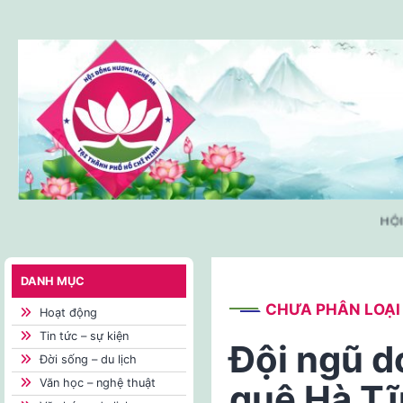
Skip
to
content
HỘI V
DANH MỤC
CHƯA PHÂN LOẠI
Hoạt động
Tin tức – sự kiện
Đội ngũ 
Đời sống – du lịch
Văn học – nghệ thuật
quê Hà T