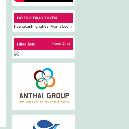
HỖ TRỢ TRỰC TUYẾN
hoangcanhngnghean@gmail.com
Xemn tất cả
HÌNH ẢNH
ứ
iều
r
ng
ớc,
r