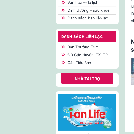
Văn hóa – du lịch
k
Dinh dưỡng – sức khỏe
l
Danh sách ban liên lạc
n
DANH SÁCH LIÊN LẠC
N
Ban Thường Trực
s
ĐD Các Huyện, TX, TP
Các Tiểu Ban
NHÀ TÀI TRỢ
Ph
tr