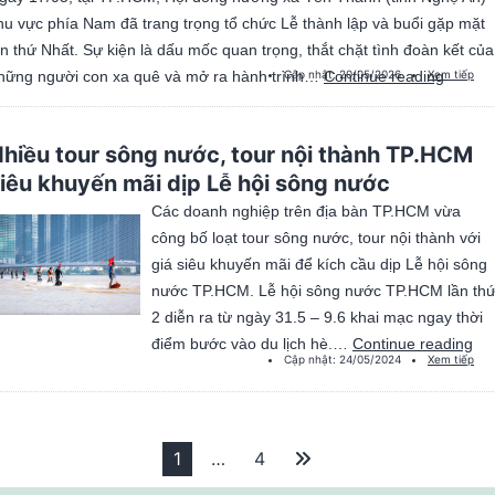
hu vực phía Nam đã trang trọng tổ chức Lễ thành lập và buổi gặp mặt
ần thứ Nhất. Sự kiện là dấu mốc quan trọng, thắt chặt tình đoàn kết của
Thành
hững người con xa quê và mở ra hành trình…
Cập nhật:
Continue reading
20/05/2026
Xem tiếp
lập
HĐH
hiều tour sông nước, tour nội thành TP.HCM
xã
iêu khuyến mãi dịp Lễ hội sông nước
Yên
Thành
Các doanh nghiệp trên địa bàn TP.HCM vừa
khu
công bố loạt tour sông nước, tour nội thành với
vực
giá siêu khuyến mãi để kích cầu dịp Lễ hội sông
phía
nước TP.HCM. Lễ hội sông nước TP.HCM lần th
Nam
2 diễn ra từ ngày 31.5 – 9.6 khai mạc ngay thời
Nh
điểm bước vào du lịch hè.…
Continue reading
Cập nhật:
24/05/2024
Xem tiếp
tou
sô
nư
tou
ân
1
…
4
ang
nội