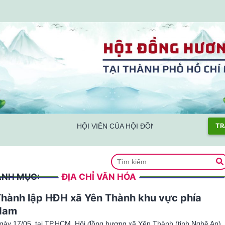
HỘI VIÊN CỦA HỘI ĐỒNG HƯƠNG NGHỆ AN TẠ
TR
ANH MỤC:
ĐỊA CHỈ VĂN HÓA
hành lập HĐH xã Yên Thành khu vực phía
Nam
gày 17/05, tại TP.HCM, Hội đồng hương xã Yên Thành (tỉnh Nghệ An)