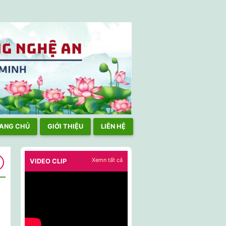
I TPHCM TÍCH CỰC THAM GIA HOẠT ĐỘNG NƠI CƯ NGỤ, CHẤP H
ANG CHỦ
GIỚI THIỆU
LIÊN HỆ
Xemn tất cả
VIDEO CLIP