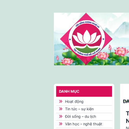
Skip
to
content
DANH MỤC
D
Hoạt động
Tin tức – sự kiện
T
Đời sống – du lịch
Văn học – nghệ thuật
N