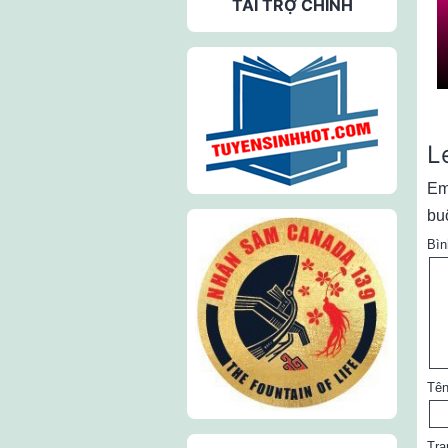
TÀI TRỢ CHÍNH
L
Em
bu
Bìn
Tê
Tra