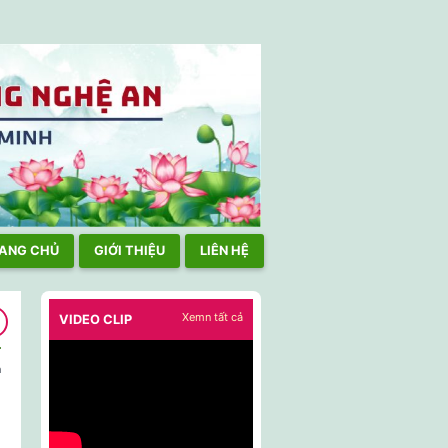
TẠI TPHCM TÍCH CỰC THAM GIA HOẠT ĐỘNG NƠI CƯ NGỤ, CHẤP
ANG CHỦ
GIỚI THIỆU
LIÊN HỆ
Xemn tất cả
VIDEO CLIP
n