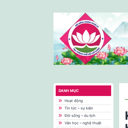
Skip
to
content
DANH MỤC
Hoạt động
Tin tức – sự kiện
Đời sống – du lịch
Văn học – nghệ thuật