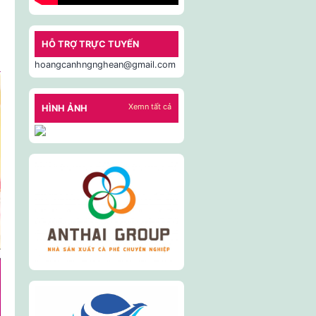
HỖ TRỢ TRỰC TUYẾN
hoangcanhngnghean@gmail.com
Xemn tất cả
HÌNH ẢNH